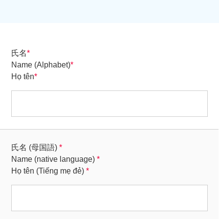
氏名
*
Name (Alphabet)
*
Họ tên
*
氏名 (母国語)
*
Name (native language)
*
Họ tên (Tiếng mẹ đẻ)
*